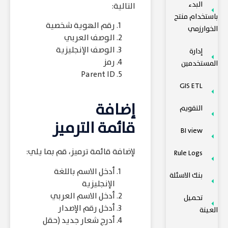
البدء
التالية:
باستخدام منتج
رقم الهوية شخصية
الخوارزمي
الوصف العربي
الوصف الإنجليزية
إدارة
رمز
المستخدمين
Parent ID
GIS ETL
إضافة
التقويم
قائمة الترميز
BI view
لإضافة قائمة ترميز، قم بما يلي:
Rule Logs
أدخل الاسم باللغة
بنك الاسئلة
الإنجليزية
أدخل الاسم العربي
تحميل
أدخل رقم الإصدار
العينة
أدرج شعار جديد (حقل