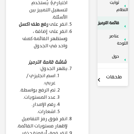
اختياري): يُستخدم
ثوابت
لتسهيل التمييز بين
النظام
الأسئلة.
قائمة الترميز
انقر على
رفع ملف اكسل
انقر على إضافة ،
عناصر
وستظهر القائمة كصف
اللوحة
واحد في الجدول
حول
شاشة قائمة الترميز
يظهر الجدول:
اسم انجليزي /
ملحقات
عربي.
تم الرفع بواسطة.
عدد المستويات.
رقم الإصدار.
اشعارات.
انقر فوق رمز التفاصيل
لإظهار مستويات القائمة.
انقر فوق أيقونة حذف