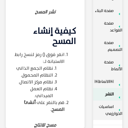
صفحة البناء
نشر المسح
صفحة
كيفية إنشاء
القواعد
المسح
صفحة
التصميم
انقر فوق (
) رمز لنسخ رابط
الاستبانة لـ:
صفحة
نظام الجمع الذاتي
الأنماط
النظام المحمول.
￼الانماط￼
نظام مركز الاتصال.
نظام العمل
النشر
الميداني.
قم بالنقر على
أنشئ
اساسيات
المسح.
الخوارزمي
مسح للانتاج